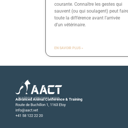
courante. Connaître les gestes qui
sauvent (ou qui soulagent) peut fair
toute la différence avant l’arrivée
d’un vétérinaire.
EN SAVOIR PLUS »
Advanced Animal Conference & Training
Route de Buchillon 1, 1163 Etoy
info@aact.vet
+41 58 122 22 20