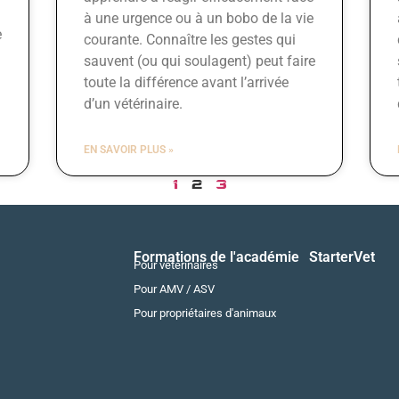
à une urgence ou à un bobo de la vie
e
courante. Connaître les gestes qui
sauvent (ou qui soulagent) peut faire
toute la différence avant l’arrivée
d’un vétérinaire.
EN SAVOIR PLUS »
1
2
3
Formations de l'académie
StarterVet
Pour vétérinaires
Pour AMV / ASV
Pour propriétaires d'animaux