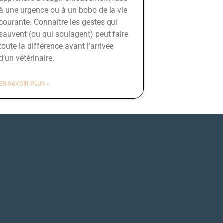
à une urgence ou à un bobo de la vie
courante. Connaître les gestes qui
sauvent (ou qui soulagent) peut faire
toute la différence avant l’arrivée
d’un vétérinaire.
EN SAVOIR PLUS »