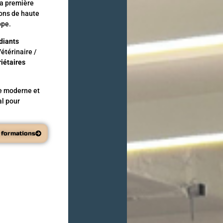
la première
ons de haute
ope.
diants
étérinaire /
riétaires
re moderne et
l pour
 formations